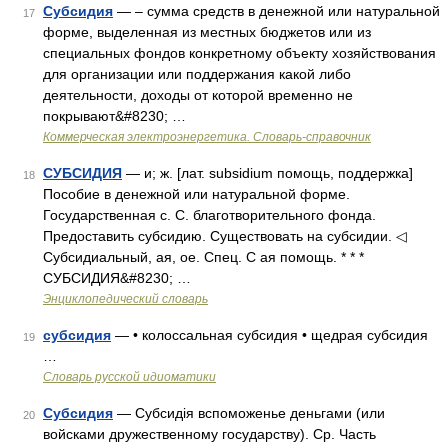
Субсидия
— – сумма средств в денежной или натуральной
17
форме, выделенная из местных бюджетов или из
специальных фондов конкретному объекту хозяйствования
для организации или поддержания какой либо
деятельности, доходы от которой временно не
покрывают&#8230; …
Коммерческая электроэнергетика. Словарь-справочник
СУБСИДИЯ
— и; ж. [лат. subsidium помощь, поддержка]
18
Пособие в денежной или натуральной форме.
Государственная с. С. благотворительного фонда.
Предоставить субсидию. Существовать на субсидии. ◁
Субсидиальный, ая, ое. Спец. С ая помощь. * * *
СУБСИДИЯ&#8230; …
Энциклопедический словарь
субсидия
— • колоссальная субсидия • щедрая субсидия
19
…
Словарь русской идиоматики
Субсидия
— Субсидія вспоможенье деньгами (или
20
войсками дружественному государству). Ср. Часть