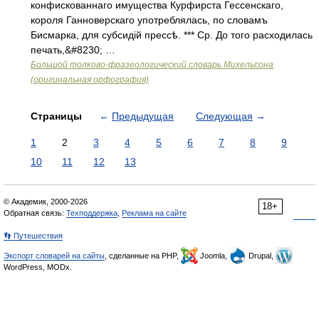
конфискованнаго имущества Курфирста Гессенскаго,
короля Ганноверскаго употреблялась, по словамъ
Бисмарка, для субсидій прессѣ. *** Ср. До того расходилась
печать,&#8230; …
Большой толково-фразеологический словарь Михельсона
(оригинальная орфография)
Страницы
←
Предыдущая
Следующая
→
1
2
3
4
5
6
7
8
9
10
11
12
13
© Академик, 2000-2026
18+
Обратная связь:
Техподдержка
,
Реклама на сайте
👣 Путешествия
Экспорт словарей на сайты
, сделанные на PHP,
Joomla,
Drupal,
WordPress, MODx.